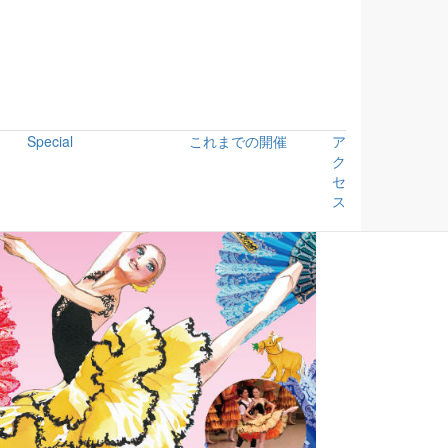
Special
これまでの開催
ア
ク
セ
ス