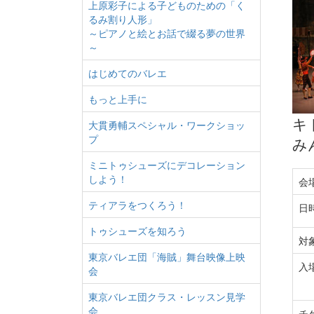
上原彩子による子どものための「く
るみ割り人形」
～ピアノと絵とお話で綴る夢の世界
～
はじめてのバレエ
もっと上手に
キ
大貫勇輔スペシャル・ワークショッ
プ
み
ミニトゥシューズにデコレーション
しよう！
会
ティアラをつくろう！
日
トゥシューズを知ろう
対
東京バレエ団「海賊」舞台映像上映
入
会
東京バレエ団クラス・レッスン見学
会
チ