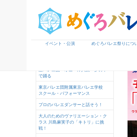
子
2019年プログラム
キトリのちょうちん作りにチャレン
ジ！
キラキラ★デコ風鈴作りにチャレン
ジ！
イベント・公演
めぐろバレエ祭りにつ
めぐろバレエ祭りフォト・スポット
ノンフィクションＷ パリ・オペラ
座バレエ団 オニール八菜 夢の中
で踊る
東京バレエ団附属東京バレエ学校
スクール・パフォーマンス
プロのバレエダンサーと話そう！
大人のためのヴァリエーション・ク
ラス 川島麻実子の「キトリ」に挑
戦！