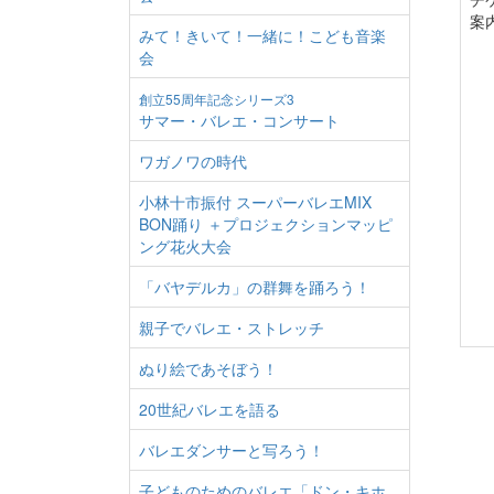
案
みて！きいて！一緒に！こども音楽
会
創立55周年記念シリーズ3
サマー・バレエ・コンサート
ワガノワの時代
小林十市振付 スーパーバレエMIX
BON踊り ＋プロジェクションマッピ
ング花火大会
「バヤデルカ」の群舞を踊ろう！
親子でバレエ・ストレッチ
ぬり絵であそぼう！
20世紀バレエを語る
バレエダンサーと写ろう！
子どものためのバレエ「ドン・キホ