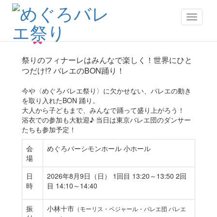
スーパーバレエMIX BON踊り
Toggle n
無料
要事前申込
祭りのフィナーレはみんなで楽しく！世界にひと
つだけ!? バレエのBON踊り！
今や〈めぐろバレエ祭り〉に欠かせない、バレエの動き
を取り入れたBON 踊り。
大人から子どもまで、みんなで踊って盛り上がろう！
浴衣での参加も大歓迎♪ 当日は東京バレエ団のダンサー
たちも参加予定！
会
めぐろパーシモンホール 小ホール
場
日
2026年8月9日（日） 1回目 13:20～13:50 2回
時
目 14:10～14:40
振
小林十市
（モーリス・ベジャール・バレエ団 バレエ