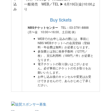
込
一般発売 WEB／TEL ▶ 6月19日(金)10:00よ
み
り
Buy tickets
TEL：03-3791-8888
NBSチケットセンター
(月〜金 10:00〜16:00、土日祝 休)
WEBでのお申し込みの際には、事前に
NBS WEBチケットへの会員登録（登録
料・年会費は無料）が必要となります。
参加費とは別に発券手数料（127円／
枚）、支払利用料（189円／件）が必要と
なります。
電子チケットの取り扱いはございませ
ん。必ず事前にチケットの引き取りをお
願いいたします。
お申し込み後のキャンセルや変更はお受
けできませんので、あらかじめご了承く
ださい。