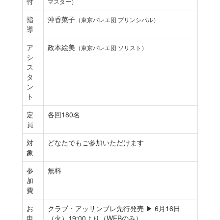
付
マスター）
指
沖香菜子
（東京バレエ団 プリンシパル）
導
ア
政本絵美
（東京バレエ団 ソリスト）
シ
ス
タ
ン
ト
定
各回180名
員
対
どなたでもご参加いただけます
象
参
無料
加
費
お
クラブ・アッサンブレ先行発売 ▶ 6月16日
申
（火）19:00より（WEBのみ）