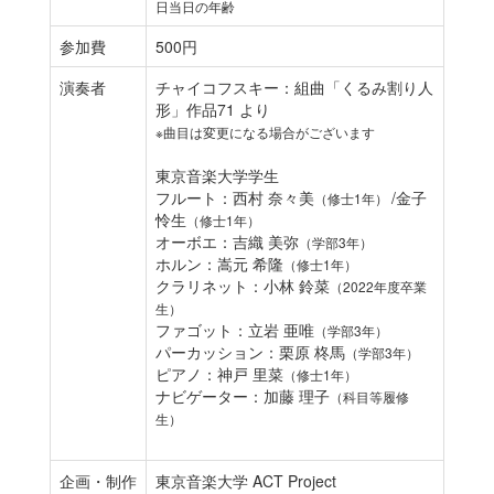
日当日の年齢
参加費
500円
演奏者
チャイコフスキー：組曲「くるみ割り人
形」作品71 より
※曲目は変更になる場合がございます
東京音楽大学学生
フルート：西村 奈々美
/金子
（修士1年）
怜生
（修士1年）
オーボエ：吉織 美弥
（学部3年）
ホルン：嵩元 希隆
（修士1年）
クラリネット：小林 鈴菜
（2022年度卒業
生）
ファゴット：立岩 亜唯
（学部3年）
パーカッション：栗原 柊馬
（学部3年）
ピアノ：神戸 里菜
（修士1年）
ナビゲーター：加藤 理子
（科目等履修
生）
企画・制作
東京音楽大学 ACT Project