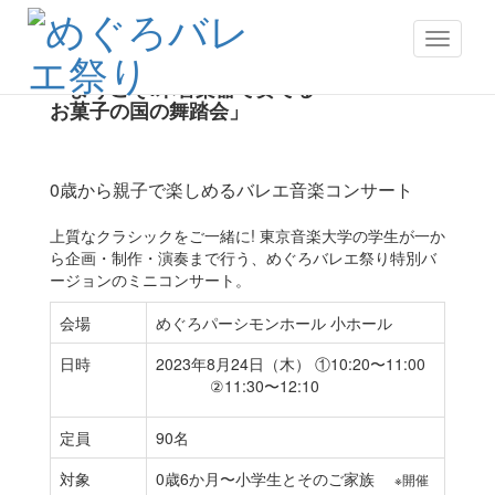
プレゼンツ
Toggle
navigati
東京音楽大学プレゼンツ
「ようこそ!木管楽器で奏でる
お菓子の国の舞踏会」
要事前申込
0歳から親子で楽しめるバレエ音楽コンサート
上質なクラシックをご一緒に! 東京音楽大学の学生が一か
ら企画・制作・演奏まで行う、めぐろバレエ祭り特別バ
ージョンのミニコンサート。
会場
めぐろパーシモンホール 小ホール
日時
2023年8月24日（木） ①10:20〜11:00
②11:30〜12:10
完売
完売
定員
90名
対象
0歳6か月〜小学生とそのご家族
※開催